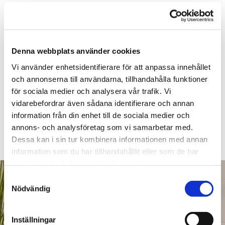
underleverantörer. Du har en enda kontaktpunkt
för allt arbete, vilket gör processen smidigare
och enklare för dig. Våra tjänster är
skräddarsydda och anpassade efter dina
Denna webbplats använder cookies
specifika behov och önskemål. Vi hjälper dig att
Vi använder enhetsidentifierare för att anpassa innehållet
utveckla dina idéer och visioner så att du kan få
och annonserna till användarna, tillhandahålla funktioner
ditt drömbadrum precis som du vill ha det.
för sociala medier och analysera vår trafik. Vi
vidarebefordrar även sådana identifierare och annan
information från din enhet till de sociala medier och
Kontakta oss
annons- och analysföretag som vi samarbetar med.
Dessa kan i sin tur kombinera informationen med annan
information som du har tillhandahållit eller som de har
samlat in när du har använt deras tjänster.
Samtyckesval
Nödvändig
Inställningar